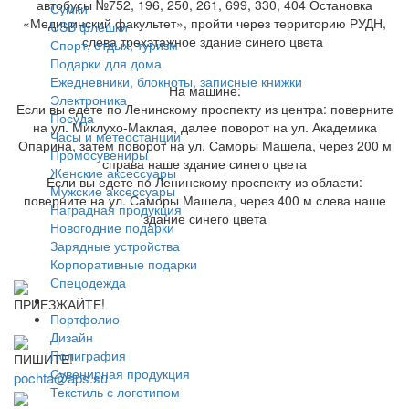
автобусы №752, 196, 250, 261, 699, 330, 404 Остановка
Сумки
«Медицинский факультет», пройти через территорию РУДН,
USB флешки
слева трехэтажное здание синего цвета
Спорт, отдых, туризм
Подарки для дома
Ежедневники, блокноты, записные книжки
На машине:
Электроника
Если вы едете по Ленинскому проспекту из центра: поверните
Посуда
на ул. Миклухо-Маклая, далее поворот на ул. Академика
Часы и метеостанции
Опарина, затем поворот на ул. Саморы Машела, через 200 м
Промосувениры
справа наше здание синего цвета
Женские аксессуары
Если вы едете по Ленинскому проспекту из области:
Мужские аксессуары
поверните на ул. Саморы Машела, через 400 м слева наше
Наградная продукция
здание синего цвета
Новогодние подарки
Зарядные устройства
Корпоративные подарки
Спецодежда
ПРИЕЗЖАЙТЕ!
Портфолио
Москва, ул. Миклухо-Маклая, влд. 8, стр. 3, офис 217
Дизайн
Полиграфия
ПИШИТЕ!
Сувенирная продукция
pochta@aps.su
Текстиль с логотипом