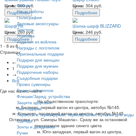
Каталог
Цена:
300 руб.
Цена:
304 руб.
Наши работы
Подробнее
Подробнее
Полиграфия
Деловые аксессуары
Шарф Hit
Шапка-шарф BLIZZARD
Текстиль
Цена:
260 руб.
Цена:
246 руб.
Упаковка
Подробнее
Подробнее
Изделия из войлока
1 - 8 из 8
Награды с логотипом
Страницы:
Оригинальные подарки
Подарки для женщин
←
Подарки для мужчин
1
Подарочные наборы
→
Съедобные подарки
Все
Промо сувениры
Ручки с логотипом
Где нас можно найти
Флешки/Заряд. устройства
На общественном транспорте:
Защита здоровья
м. Беляево, первый вагон из центра, автобус №145.
Эко подарки
м. Коньково, последний вагон из центра, автобус №145
Термосы и термокружки, термобутылки, бутылки для воды
Остановка «ул. Саморы Машела». Сразу же за остановкой
Одежда
трехэтажное здание синего цвета
Зонты и дождевики
м. Юго-западная, первый вагон из центра,
Ручки