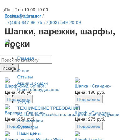
Москва, ул. Миклухо-Маклая, влд. 8, стр. 3, офис 217
-->
Пн - Пт c 10:00-19:00
pochta@aps.su
Главная
/
Каталог
/
+7(495) 647-96-75
+7(903) 549-20-09
Шапки, варежки, шарфы,
заказать звонок
носки
Меню
Главная
Искать
О нас
Отзывы
Акции и скидки
Шарф-снуд Comfort
Шапка «Скандик»
Наше оборудование
Цена:
490 уб
Цена:
190 руб.
Подробнее
Подробнее
Услуги
ТЕХНИЧЕСКИЕ ТРЕБОВАНИЯ
Варежки «Скандик»
Шарф «Скандик»
Разработка дизайна полиграфической продукции
Цена:
254 руб.
Цена:
275 руб.
Полиграфия
Подробнее
Подробнее
Сувениры
Наши цены
Шапка-ушанка Russian Style
Шарф Leader