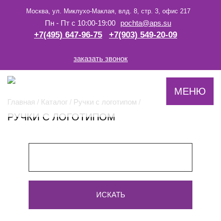
Москва, ул. Миклухо-Маклая, влд. 8, стр. 3, офис 217
Пн - Пт c 10:00-19:00
pochta@aps.su
+7(495) 647-96-75
+7(903) 549-20-09
заказать звонок
-->
МЕНЮ
Главная
/
Каталог
/
Ручки с логотипом
/
РУЧКИ С ЛОГОТИПОМ
ИСКАТЬ