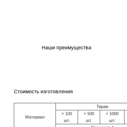
ТОЛЬКО В АПРЕЛЕ! КУБАРИКИ ВСЕГО ПО 96
РУБ ЗА ШТ.!
90х90х50, 500 листов, офсет 80г/м2, 2+0,
склейка по торцу, индивид.термоупаковка
Наши преимущества
Стоимость изготовления
Тираж
> 100
> 500
> 1000
Материал
шт.
шт.
шт.