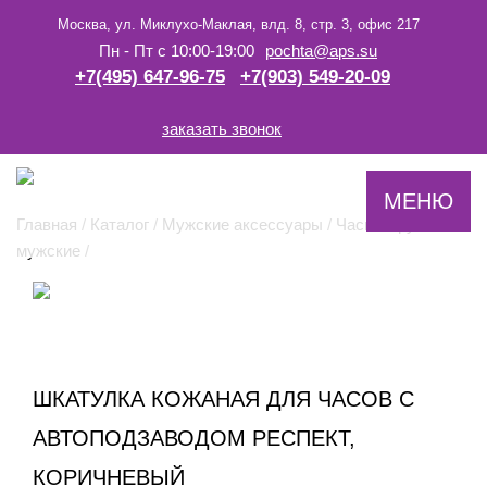
Москва, ул. Миклухо-Маклая, влд. 8, стр. 3, офис 217
Пн - Пт c 10:00-19:00
pochta@aps.su
+7(495) 647-96-75
+7(903) 549-20-09
заказать звонок
-->
МЕНЮ
Главная
/
Каталог
/
Мужские аксессуары
/
Часы наручные
мужские
/
ШКАТУЛКА КОЖАНАЯ ДЛЯ ЧАСОВ С
АВТОПОДЗАВОДОМ РЕСПЕКТ,
КОРИЧНЕВЫЙ