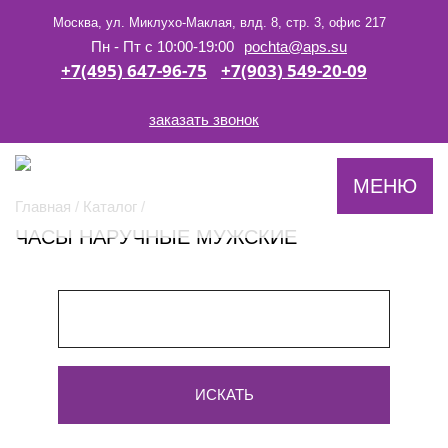
Москва, ул. Миклухо-Маклая, влд. 8, стр. 3, офис 217
Пн - Пт c 10:00-19:00
pochta@aps.su
+7(495) 647-96-75
+7(903) 549-20-09
заказать звонок
-->
МЕНЮ
Главная
/
Каталог
/
ЧАСЫ НАРУЧНЫЕ МУЖСКИЕ
ИСКАТЬ